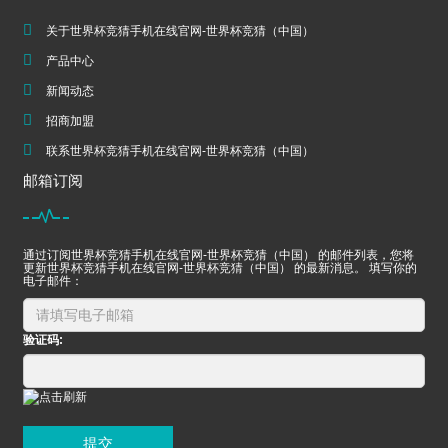
关于世界杯竞猜手机在线官网-世界杯竞猜（中国）
产品中心
新闻动态
招商加盟
联系世界杯竞猜手机在线官网-世界杯竞猜（中国）
邮箱订阅
通过订阅世界杯竞猜手机在线官网-世界杯竞猜（中国） 的邮件列表，您将
更新世界杯竞猜手机在线官网-世界杯竞猜（中国） 的最新消息。 填写你的
电子邮件：
验证码:
提交