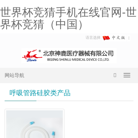
世界杯竞猜手机在线官网-世
界杯竞猜（中国）
语言选择:
网站导航
Toggl
navig
呼吸管路硅胶类产品