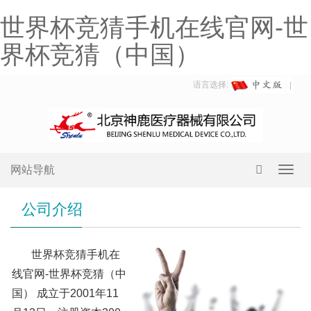
世界杯竞猜手机在线官网-世
界杯竞猜（中国）
语言选择:
网站导航
Toggl
navig
公司介绍
世界杯竞猜手机在
线官网-世界杯竞猜（中
国） 成立于2001年11