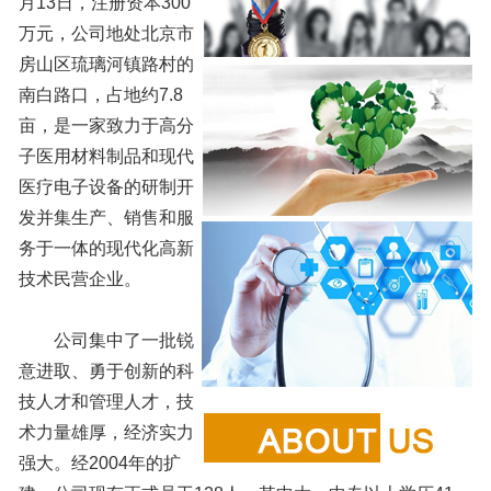
月13日，注册资本300
万元，公司地处北京市
房山区琉璃河镇路村的
南白路口，占地约7.8
亩，是一家致力于高分
子医用材料制品和现代
医疗电子设备的研制开
发并集生产、销售和服
务于一体的现代化高新
技术民营企业。
公司集中了一批锐
意进取、勇于创新的科
技人才和管理人才，技
术力量雄厚，经济实力
强大。经2004年的扩