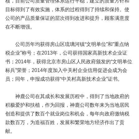
核，目前公司质量管理体系运行平稳，建立的质量方针和
目标得到了有效实施，体系的过程得到了持续和保持。使
公司的产品质量保证的层次得到改进和提升，顾客满意度
在不断增强。
公司历年均获得房山区琉璃河镇“文明单位”和”重点纳
税企业”称号；在2013年，公司获得国家高新技术企业证
书；2014年，获得北京市房山区人民政府颁发的“文明单位
标兵”荣誉；2014年度加入中关村企业信用促进会成为会
员；同年，申报成功获得“中关村高新技术企业”证书。
神鹿公司在其成长和发展历程中，得到了当地政府的
积极爱护和扶植，作为回报，神鹿公司数年来为当地居民
创造和提供了数百个就业岗位和机会，每年向政府缴纳税
款数百万，为造福百姓，发展和繁荣地方经济作出了贡
献。