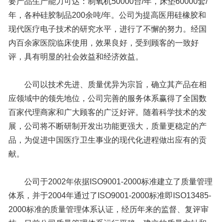
要产品生产能力可达：制氧机50000台/年，床垫60000套/
年，各种硅胶制品200余吨/年。公司为提高医用硅橡胶和
现代医疗电子技术的研究水平，进行了不懈的努力。经国
内百余家医院临床使用，效果良好，受到顾客的一致好
评，具有明显的社会效益和经济效益。
公司以技术先进、质量优异为宗旨，确立其产品在相
应领域中的领先地位，公司完善的服务体系赢得了全国数
百家代理商家和广大顾客的广泛好评。随着科学技术的发
展，公司将不断研制开发出功能更强大，质量更稳定的产
品，为促进中国医疗卫生事业的现代化进程做出应有的贡
献。
公司于2002年依据ISO9001-2000标准建立了质量管理
体系，并于2004年通过了ISO9001-2000标准即ISO13485-
2000标准的质量管理体系认证，经历年来的监督、复评审