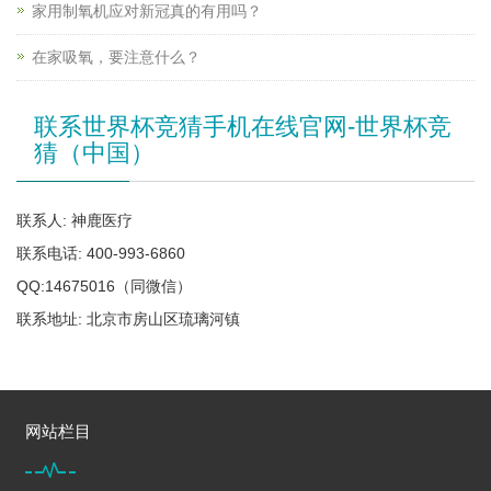
家用制氧机应对新冠真的有用吗？
在家吸氧，要注意什么？
联系世界杯竞猜手机在线官网-世界杯竞
猜（中国）
联系人: 神鹿医疗
联系电话: 400-993-6860
QQ:14675016（同微信）
联系地址: 北京市房山区琉璃河镇
网站栏目