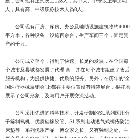
建，公司现有正式员工128人，其中大、中专以上学历41
人，具有高、中级职称技术人员8人。
公司现有厂房、库房、办公及辅助设施建筑物约4000
平方米，各种设备、设施百余台，生产车间三个，固定资
产约千万。
公司成立至今，得到了快速、长足的发展，在全国每
个城市及县城都发展了代理 商，并在每个城市组建了售后
服务机构，为提供快捷、优质的服务。另外，在历年的“全
国医疗器械展销会”上都在主要位置设有特装展台，很好地
展示了公司形象，及与用户开展交流活动。
公司采用先进的科学技术，开发研制的SL系列医用分
子筛制氧机、优质硅橡胶管、SL系列电动透气式褥疮防治
床垫等一系列优质产品，博众家之长、又有独到之处。主