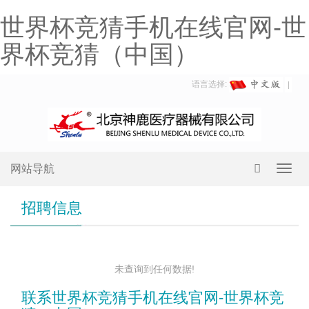
世界杯竞猜手机在线官网-世
界杯竞猜（中国）
语言选择:
网站导航
Toggl
navig
招聘信息
未查询到任何数据!
联系世界杯竞猜手机在线官网-世界杯竞